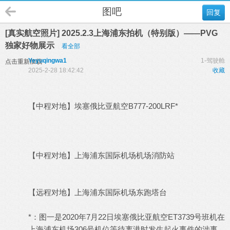
图吧
回复
[真实航空照片] 2025.2.3上海浦东拍机（特别版）——PVG
独家好物展示
看全部
Yeyuqingwa1
1-驾驶舱
点击重新加载
2025-2-28 18:42:42
收藏
; w# A" u; l' f4 H' E/ T
! W. L$ w3 e, h4 @ o- P; q
【中程对地】埃塞俄比亚航空B777-200LRF*
/ S4 E1 ? B6 G*
z4 G5 h! R7 k
4 M) P+ C, d" S7 }1 u
【中程对地】上海浦东国际机场机场消防站
8 v& k3 W* V- r) H/ W' f. e8 i2 f
I5 x& i& Z, f3 ~ t
【远程对地】上海浦东国际机场东跑塔台
0 J9 J# B9 A" }+ u1 Q) }- G8 d
*：图一是2020年7月22日埃塞俄比亚航空ET3739号班机在
上海浦东机场306号机位等待离港时发生起火事件的涉事