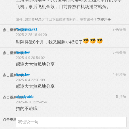
飞机，事后飞机全毁，目前停放在机场消防站旁。
; X" e# N$
B; B: Y! m
附件:
您需要
登录
才可以下载或查看附件。没有账号？
立即注册
Yeyuqingwa1
2-头等舱
点击重新加载
2025-2-28 18:44:20
时隔将近8个月，我又回到小纪坛了
hemsley
3-商务舱
点击重新加载
2025-4-9 20:54:02
感謝大大無私地分享
hemsley
4-经济舱
点击重新加载
2025-6-4 22:31:09
感謝大大無私地分享
5 w# s. y7 B. U* J* c3 @
cloudyuble
5-货舱
点击重新加载
2025-8-16 22:54:54
拍的不赖哦
点击重新加载