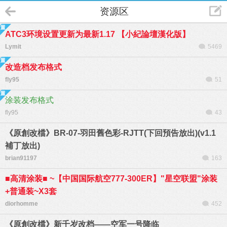
资源区
ATC3环境设置更新为最新1.17 【小紀論壇漢化版】
Lymit
5469
改造档发布格式
fly95
51
涂装发布格式
fly95
43
《原創改檔》BR-07-羽田舊色彩-RJTT(下回預告放出)(v1.1
補丁放出)
brian91197
163
■高清涂装■ ~【中国国际航空777-300ER】"星空联盟"涂装
+普通装~X3套
diorhomme
452
《原創改檔》新千岁改档——空军一号降临