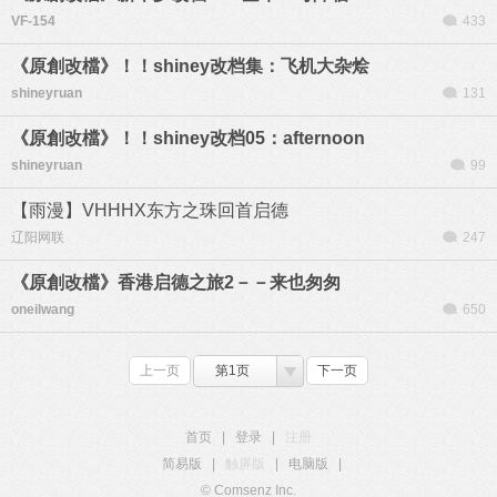
VF-154
433
《原創改檔》！！shiney改档集：飞机大杂烩
shineyruan
131
《原創改檔》！！shiney改档05：afternoon
shineyruan
99
【雨漫】VHHHX东方之珠回首启德
辽阳网联
247
《原創改檔》香港启德之旅2－－来也匆匆
oneilwang
650
上一页
第1页
下一页
首页
|
登录
|
注册
简易版
|
触屏版
|
电脑版
|
© Comsenz Inc.