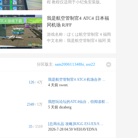
程 教程仅适用于小纪免安装版。
ATC4下载：http://ww ...
我是航空管制官4 ATC4 日本福
ATC4 游戏下载
冈机场 RJFF
游戏名称：ぼくは航空管制官４福岡
中文名称：我是航空管制官4 福冈 英
文名称： ...
分区版主:
sam200611348hi
,
usr22
我是航空管制官4 ATC4 机场合并 ...
126
/
4万
4 天前
sweet.
我想玩论坛的ATC4仙台，但阅读权 ...
2349
/
1万
5 天前
dicaberg
[总局出品·攻略]RJGG ES1/EX/S ...
35
/ 1519
2026-7-28 04:59
WEHAVEDNA