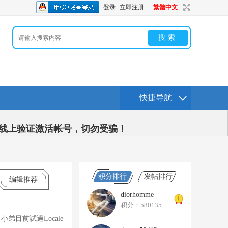
登录
立即注册
繁體中文
搜索
快捷导航
用线上验证激活帐号，切勿受骗！
积分排行
发帖排行
编辑推荐
diorhomme
积分：580135
小弟目前試過Locale