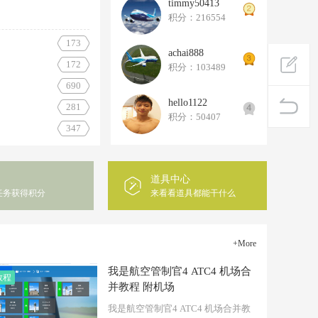
timmy50413
积分：216554
173
achai888
172
积分：103489
690
hello1122
281
积分：50407
白云机场老西跑落地
347
道具中心
任务获得积分
来看看道具都能干什么
+More
我是航空管制官4 ATC4 机场合
教程
并教程 附机场
我是航空管制官4 ATC4 机场合并教