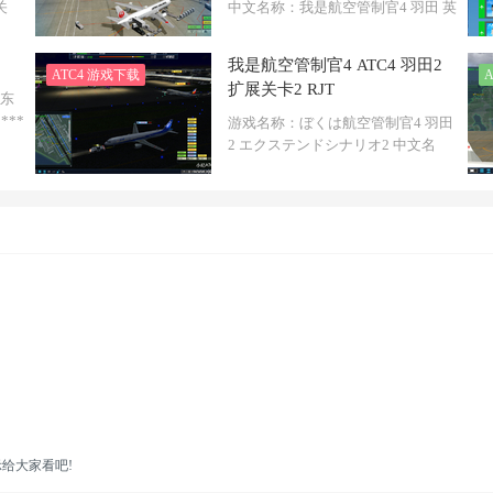
关
中文名称：我是航空管制官4 羽田 英
文名称： ...
我是航空管制官4 ATC4 羽田2
ATC4 游戏下载
扩展关卡2 RJT
国东
***
游戏名称：ぼくは航空管制官4 羽田
2 エクステンドシナリオ2 中文名
称：我是航空 ...
给大家看吧!