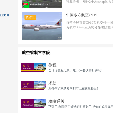
特典关卡，额外2个Airshop购入
卡。 只适配羽田RJ ...
中国东方航空C919
资源区
祝贺全球首架C919客机交付中
方航空 **** 本内容被作者隐藏 *
...
航空管制官学院
教程
全论坛教程汇集于此,大家要认真听讲哦!
求助
对任何游戏的疑问都可以在这里提出!
攻略通关
下课了,自己动手尝试的时间到了,把你的成果展示