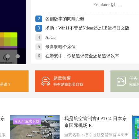
Emulator 以 ...
2
各個版本的間隔距離
3
求助：Win11不管是Ntleas还是LE运行日文版
4
ATC5
5
最喜欢哪个席位
2025.2.3上海浦东拍机（特别版）
6
在游戏中，你是追求安全还是追求效率
勋章荣耀
任务
是谁？
特有勋章彰显自我
完成
本东
我是航空管制官4 ATC4 日本东
ATC4 游戏下载
京国际机场 RJ
限定版
游戏名称：ぼくは航空管制官４羽田