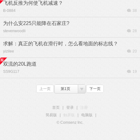
飞机反推为何使飞机减速？
B-0884
38
为什么安225只能降在石家庄?
stevenwoodli
28
求解：真正的飞机在滑行时，怎么看地面的标志线？
yizilee
20
双流的20L跑道
SS9G117
19
上一页
第1页
下一页
首页
|
登录
|
注册
简易版
|
触屏版
|
电脑版
|
© Comsenz Inc.