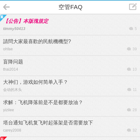
空管FAQ
【公告】本版塊規定
timmy50413
5
請問大家最喜歡的民航機機型?
ohfae
39
盲降问题
thai2014
10
大神们，游戏如何简单入手？
会动的木头
11
求解：飞机降落前是不是都要放油？
yizilee
28
塔台通知飞机复飞时起落架是否需要放下
carey2008
32